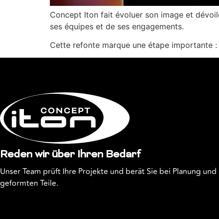
Concept Iton fait évoluer son image et dévoile
ses équipes et de ses engagements.
Cette refonte marque une étape importante : m
Reden wir über Ihren Bedarf
Unser Team prüft Ihre Projekte und berät Sie bei Planung un
geformten Teile.