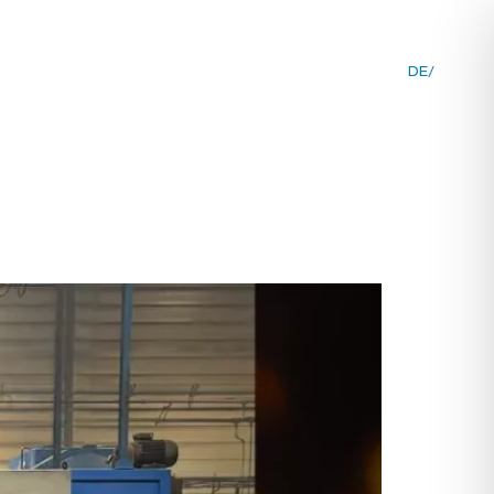
FR/
EN/
DE/
ÄT
ZU UNS KOMMEN
AKTUELLES
KONTAKT