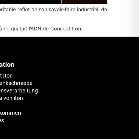
table reflet de son savoir-faire industriel, de
 ce qui fait l’ADN de Concept Iton.
ation
 Iton
senkschmiede
onsverarbeitung
s von iton
t
 kommen
es
t