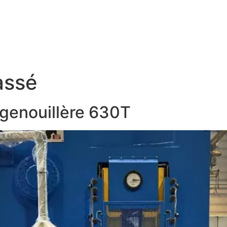
ENKSCHMIEDE
PRÄZISIONSVERARBEITUNG
DAS PLUS VON ITON
QUALIT
assé
 genouillère 630T