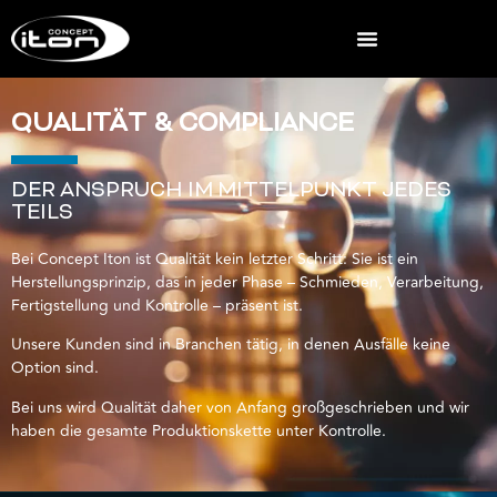
QUALITÄT & COMPLIANCE
DER ANSPRUCH IM MITTELPUNKT JEDES
TEILS
Bei Concept Iton ist Qualität kein letzter Schritt: Sie ist ein
Herstellungsprinzip, das in jeder Phase – Schmieden, Verarbeitung,
Fertigstellung und Kontrolle – präsent ist.
Unsere Kunden sind in Branchen tätig, in denen Ausfälle keine
Option sind.
Bei uns wird Qualität daher von Anfang großgeschrieben und wir
haben die gesamte Produktionskette unter Kontrolle.