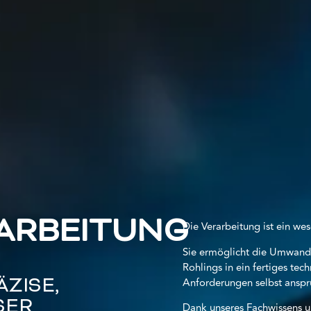
ARBEITUNG
Die Verarbeitung ist ein we
Sie ermöglicht die Umwand
Rohlings in ein fertiges te
Anforderungen selbst anspru
ÄZISE,
SER
Dank unseres Fachwissens u