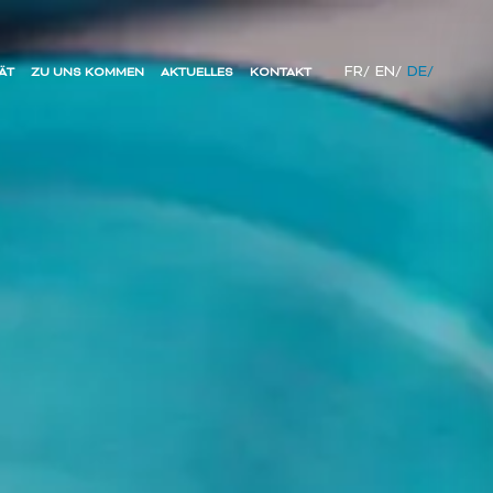
FR/
EN/
DE/
ÄT
ZU UNS KOMMEN
AKTUELLES
KONTAKT